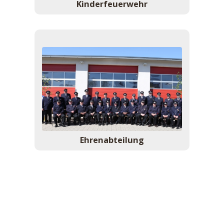
Kinder­feuerwehr
Ehren­abteilung