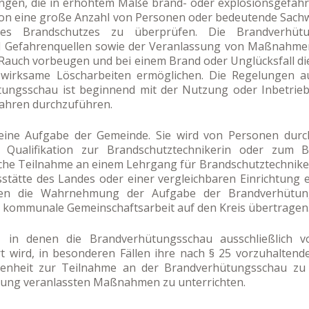
ngen, die in erhöhtem Maße brand- oder explosionsgefähr
sion eine große Anzahl von Personen oder bedeutende Sach
es Brandschutzes zu überprüfen. Die Brandverhütun
 Gefahrenquellen sowie der Veranlassung von Maßnahmen
Rauch vorbeugen und bei einem Brand oder Unglücksfall d
wirksame Löscharbeiten ermöglichen. Die Regelungen au
tungsschau ist beginnend mit der Nutzung oder Inbetri
Jahren durchzuführen.
ine Aufgabe der Gemeinde. Sie wird von Personen durch
Qualifikation zur Brandschutztechnikerin oder zum B
reiche Teilnahme an einem Lehrgang für Brandschutztechni
sstätte des Landes oder einer vergleichbaren Einrichtung
n die Wahrnehmung der Aufgabe der Brandverhütungss
 kommunale Gemeinschaftsarbeit auf den Kreis übertragen
 in denen die Brandverhütungsschau ausschließlich v
t wird, in besonderen Fällen ihre nach § 25 vorzuhaltend
enheit zur Teilnahme an der Brandverhütungsschau zu
gung veranlassten Maßnahmen zu unterrichten.