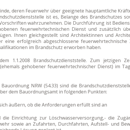
einde, deren Feuerwehr über geeignete hauptamtliche Kräfte
ndschutzdienststelle ist es, Belange des Brandschutzes 
Vorschriften wahrzunehmen. Die Durchführung ist Bedienst
obenen feuerwehrtechnischen Dienst und zusätzlich übe
en. Ihnen gleichgestellt sind Architektinnen und Archi
er eine erfolgreich abgeschlossene feuerwehrtechnische
alifikationen im Brandschutz erworben haben.
 dem 1.1.2008 Brandschutzdienststelle. Zum jetzigen Ze
 (ehemals gehobener feuerwehrtechnischer Dienst) im Tage
 Bauordnung NRW (54.33) sind die Brandschutzdienststell
über dem Bauordnungsamt in folgenden Punkten:
sich äußern, ob die Anforderungen erfüllt sind an
 die Einrichtung zur Löschwasserversorgung,- die Zugän
rwehr sowie an Zufahrten, Durchfahrten, Aufstell- und Be