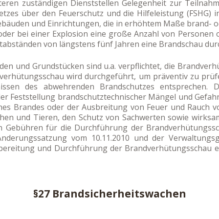
iteren zuständigen Dienststellen Gelegenheit zur Teilna
tzes über den Feuerschutz und die Hilfeleistung (FSHG) in 
n Gebäuden und Einrichtungen, die in erhöhtem Maße brand- o
der bei einer Explosion eine große Anzahl von Personen 
itabständen von längstens fünf Jahren eine Brandschau du
en und Grundstücken sind u.a. verpflichtet, die Brandve
ndverhütungsschau wird durchgeführt, um präventiv zu prü
nissen des abwehrenden Brandschutzes entsprechen. D
er Feststellung brandschutztechnischer Mängel und Gefah
nes Brandes oder der Ausbreitung von Feuer und Rauch v
chen und Tieren, den Schutz von Sachwerten sowie wirksa
n Gebühren für die Durchführung der Brandverhütungssch
 Änderungssatzung vom 10.11.2010 und der Verwaltungs
orbereitung und Durchführung der Brandverhütungsschau e
§27 Brandsicherheitswachen