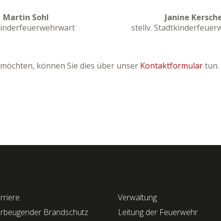
Martin Sohl
Janine Kersch
kinderfeuerwehrwart
stellv. Stadtkinderfeue
n möchten, können Sie dies über unser
Kontaktformular
tun.
rriere
Verwaltung
rbeugender Brandschutz
Leitung der Feuerwehr