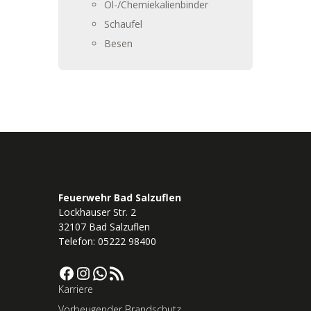
Öl-/Chemiekalienbinder
Schaufel
Besen
Feuerwehr Bad Salzuflen
Lockhauser Str. 2
32107 Bad Salzuflen
Telefon: 05222 98400
Facebook
Instagram
WhatsApp
RSS-Feed
Karriere
Vorbeugender Brandschutz