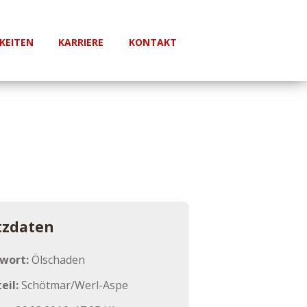
KEITEN
KARRIERE
KONTAKT
tzdaten
hwort:
Ölschaden
eil:
Schötmar/Werl-Aspe