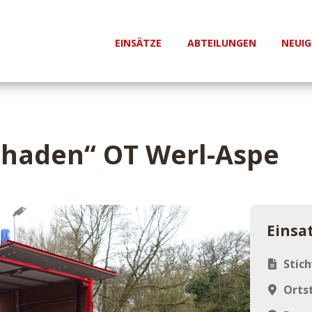
EINSÄTZE
ABTEILUNGEN
NEUIG
chaden“ OT Werl-Aspe
Einsa
Stic
Ortst