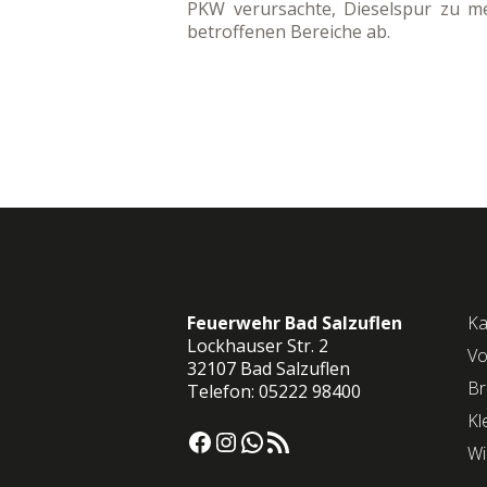
PKW verursachte, Dieselspur zu me
betroffenen Bereiche ab.
Feuerwehr Bad Salzuflen
Ka
Lockhauser Str. 2
Vo
32107 Bad Salzuflen
Br
Telefon: 05222 98400
Kl
Facebook
Instagram
WhatsApp
RSS-Feed
Wi