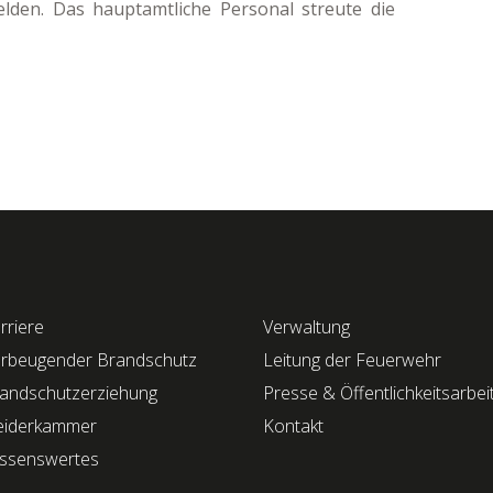
lden. Das hauptamtliche Personal streute die
rriere
Verwaltung
rbeugender Brandschutz
Leitung der Feuerwehr
andschutzerziehung
Presse & Öffentlichkeitsarbei
eiderkammer
Kontakt
ssenswertes