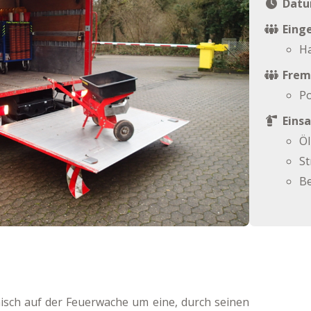
Datu
Einge
Ha
Frem
Po
Einsa
Öl
S
B
nisch auf der Feuerwache um eine, durch seinen