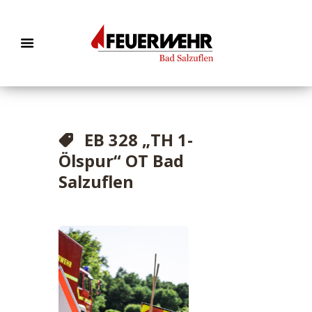
EB 328 „TH 1-
Ölspur“ OT Bad
Salzuflen