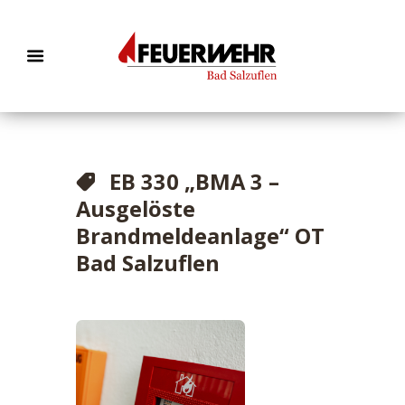
EB 330 „BMA 3 –
Ausgelöste
Brandmeldeanlage“ OT
Bad Salzuflen