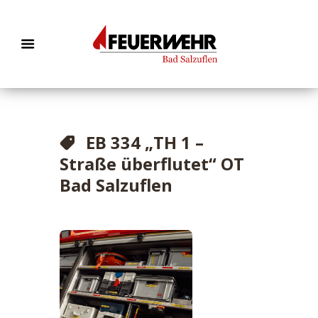
EB 334 „TH 1 –
Straße überflutet“ OT
Bad Salzuflen