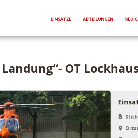
EINSÄTZE
ABTEILUNGEN
NEUIG
H Landung“- OT Lockhau
Einsa
Stic
Ortst