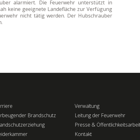
ber alarmiert. Die Feuerwehr unterstützt in
tsnah keine geeignete Landefläche zur Verfügung
euerwehr nicht tätig werden. Der Hubschrauber
n.
rriere
Verwaltung
rbeugender Brandschutz
Leitung der Feuerwehr
andschutzerziehung
Presse & Öffentlichkeitsarbei
eiderkammer
Kontakt