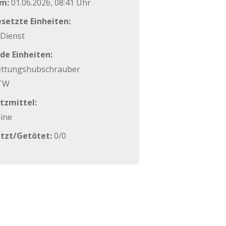
m:
01.06.2026, 08:41 Uhr
setzte Einheiten:
Dienst
de Einheiten:
ettungshubschrauber
TW
tzmittel:
ine
etzt/Getötet:
0/0