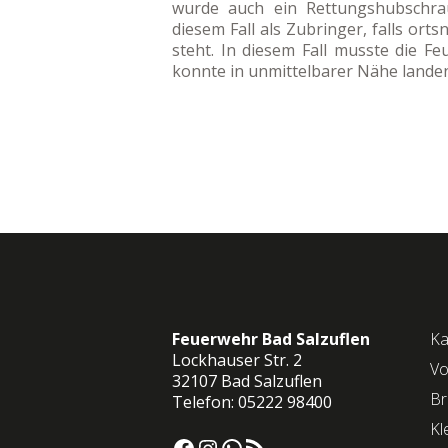
wurde auch ein Rettungshubschrau
diesem Fall als Zubringer, falls or
steht. In diesem Fall musste die F
konnte in unmittelbarer Nähe lande
Feuerwehr Bad Salzuflen
Ka
Lockhauser Str. 2
Vo
32107 Bad Salzuflen
Br
Telefon: 05222 98400
Kl
Facebook
Instagram
WhatsApp
RSS-Feed