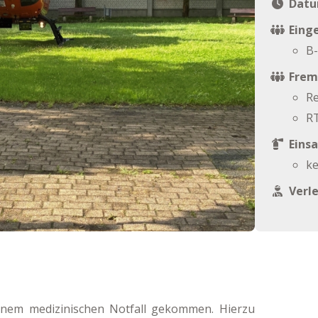
Datu
Einge
B-
Frem
R
R
Einsa
ke
Verl
inem medizinischen Notfall gekommen. Hierzu