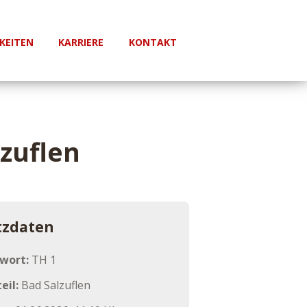
KEITEN
KARRIERE
KONTAKT
lzuflen
tzdaten
hwort:
TH 1
eil:
Bad Salzuflen