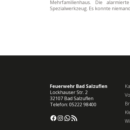
Mehrfamilienhaus. Die alarmier
Spezialwerkzeug. Es konnte niemand 
Feuerwehr Bad Salzuflen
Ka
Lockhauser Str. 2
Vo
32107 Bad Salzuflen
Br
Telefon: 05222 98400
Kl
Facebook
Instagram
WhatsApp
RSS-Feed
Wi