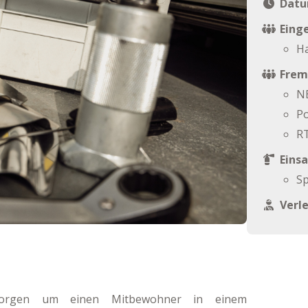
Datu
Einge
Ha
Frem
N
Po
R
Einsa
Sp
Verl
sorgen um einen Mitbewohner in einem