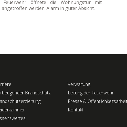
te Feuerwehr öffnete die Wohnungstür mit
angetroffen werden. Alarm in guter Absicht.
rriere
Verwaltung
rbeugender Brandschutz
Leitung der Feuerwehr
andschutzerziehung
Presse & Öffentlichkeitsarbei
eiderkammer
Kontakt
ssenswertes