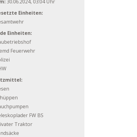
m:
30.06.2024, 03:04 Uhr
setzte Einheiten:
esamtwehr
de Einheiten:
ubetriebshof
remd Feuerwehr
lizei
HW
tzmittel:
esen
chüppen
auchpumpen
leskoplader FW BS
ivater Traktor
andsäcke