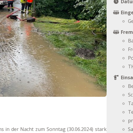
Datu
Einge
G
Frem
Ba
F
Po
T
Einsa
B
S
T
Te
pr
ns in der Nacht zum Sonntag (30.06.2024) stark
S