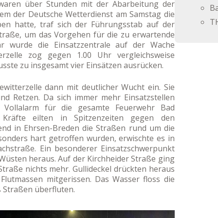
 waren über Stunden mit der Abarbeitung der
B
hdem der Deutsche Wetterdienst am Samstag die
T
n hatte, traf sich der Führungsstab auf der
traße, um das Vorgehen für die zu erwartende
r wurde die Einsatzzentrale auf der Wache
erzelle zog gegen 1.00 Uhr vergleichsweise
usste zu insgesamt vier Einsätzen ausrücken.
witterzelle dann mit deutlicher Wucht ein. Sie
d Retzen. Da sich immer mehr Einsatzstellen
 Vollalarm für die gesamte Feuerwehr Bad
 Kräfte eilten in Spitzenzeiten gegen den
end in Ehrsen-Breden die Straßen rund um die
onders hart getroffen wurden, erwischte es in
chstraße. Ein besonderer Einsatzschwerpunkt
ch Wüsten heraus. Auf der Kirchheider Straße ging
traße nichts mehr. Gullideckel drückten heraus
lutmassen mitgerissen. Das Wasser floss die
 Straßen überfluten.