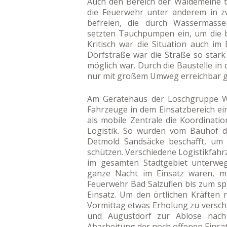
Auch den Bereich der Waldemeine t
die Feuerwehr unter anderem in z
befreien, die durch Wassermasse
setzten Tauchpumpen ein, um die 
Kritisch war die Situation auch im
Dorfstraße war die Straße so star
möglich war. Durch die Baustelle in 
nur mit großem Umweg erreichbar 
Am Gerätehaus der Löschgruppe Wü
Fahrzeuge in dem Einsatzbereich ei
als mobile Zentrale die Koordinatio
Logistik. So wurden vom Bauhof d
Detmold Sandsäcke beschafft, um
schützen. Verschiedene Logistikfah
im gesamten Stadtgebiet unterwegs
ganze Nacht im Einsatz waren, mu
Feuerwehr Bad Salzuflen bis zum spä
Einsatz. Um den örtlichen Kräften
Vormittag etwas Erholung zu versc
und Augustdorf zur Ablöse nach 
Abarbeitung der noch offenen Einsat