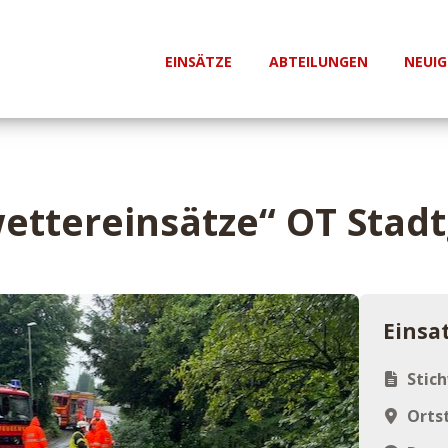
EINSÄTZE
ABTEILUNGEN
NEUIG
ettereinsätze“ OT Stadt
Einsa
Stic
Ortst