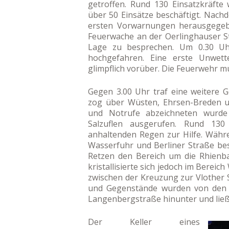
getroffen. Rund 130 Einsatzkräfte
über 50 Einsätze beschäftigt. Nac
ersten Vorwarnungen herausgegebe
Feuerwache an der Oerlinghauser S
Lage zu besprechen. Um 0.30 Uh
hochgefahren. Eine erste Unwett
glimpflich vorüber. Die Feuerwehr m
Gegen 3.00 Uhr traf eine weitere Ge
zog über Wüsten, Ehrsen-Breden un
und Notrufe abzeichneten wurde
Salzuflen ausgerufen. Rund 130
anhaltenden Regen zur Hilfe. Währ
Wasserfuhr und Berliner Straße bes
Retzen den Bereich um die Rhienba
kristallisierte sich jedoch im Berei
zwischen der Kreuzung zur Vlother S
und Gegenstände wurden von den F
Langenbergstraße hinunter und ließ
Der Keller eines