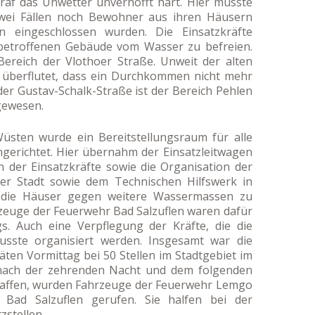
raf das Unwetter unverhofft hart. Hier musste
wei Fällen noch Bewohner aus ihren Häusern
n eingeschlossen wurden. Die Einsatzkräfte
betroffenen Gebäude vom Wasser zu befreien.
 Bereich der Vlothoer Straße. Unweit der alten
k überflutet, dass ein Durchkommen nicht mehr
der Gustav-Schalk-Straße ist der Bereich Pehlen
gewesen.
sten wurde ein Bereitstellungsraum für alle
ngerichtet. Hier übernahm der Einsatzleitwagen
n der Einsatzkräfte sowie die Organisation der
er Stadt sowie dem Technischen Hilfswerk in
 die Häuser gegen weitere Wassermassen zu
rzeuge der Feuerwehr Bad Salzuflen waren dafür
. Auch eine Verpflegung der Kräfte, die die
sste organisiert werden. Insgesamt war die
ten Vormittag bei 50 Stellen im Stadtgebiet im
 nach der zehrenden Nacht und dem folgenden
haffen, wurden Fahrzeuge der Feuerwehr Lemgo
Bad Salzuflen gerufen. Sie halfen bei der
zstellen.