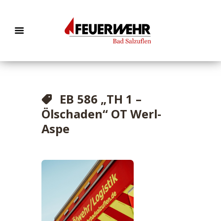
EB 586 „TH 1 –
Ölschaden“ OT Werl-
Aspe