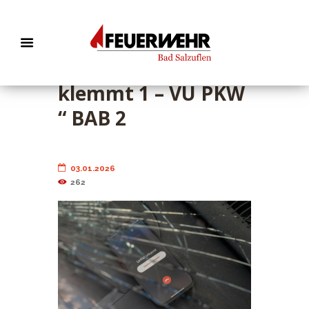
EB 009 „TH P-
klemmt 1 – VU PKW
“ BAB 2
03.01.2026
262