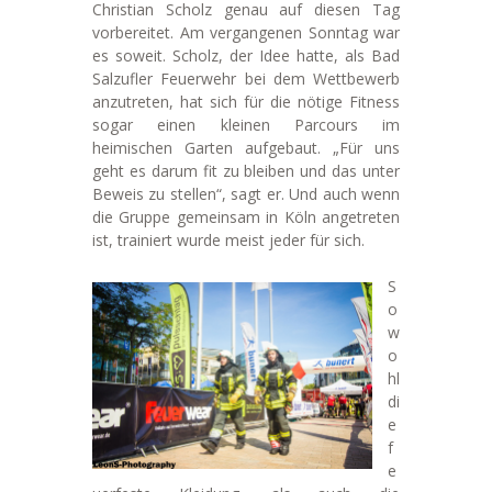
Christian Scholz genau auf diesen Tag
vorbereitet. Am vergangenen Sonntag war
es soweit. Scholz, der Idee hatte, als Bad
Salzufler Feuerwehr bei dem Wettbewerb
anzutreten, hat sich für die nötige Fitness
sogar einen kleinen Parcours im
heimischen Garten aufgebaut. „Für uns
geht es darum fit zu bleiben und das unter
Beweis zu stellen“, sagt er. Und auch wenn
die Gruppe gemeinsam in Köln angetreten
ist, trainiert wurde meist jeder für sich.
S
o
w
o
hl
di
e
f
e