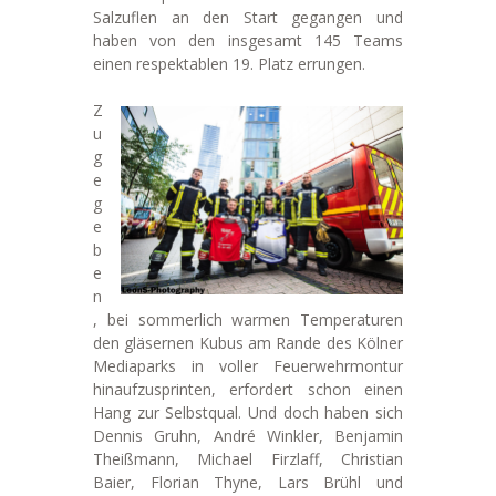
Salzuflen an den Start gegangen und
haben von den insgesamt 145 Teams
einen respektablen 19. Platz errungen.
Z
u
g
e
g
e
b
e
n
, bei sommerlich warmen Temperaturen
den gläsernen Kubus am Rande des Kölner
Mediaparks in voller Feuerwehrmontur
hinaufzusprinten, erfordert schon einen
Hang zur Selbstqual. Und doch haben sich
Dennis Gruhn, André Winkler, Benjamin
Theißmann, Michael Firzlaff, Christian
Baier, Florian Thyne, Lars Brühl und