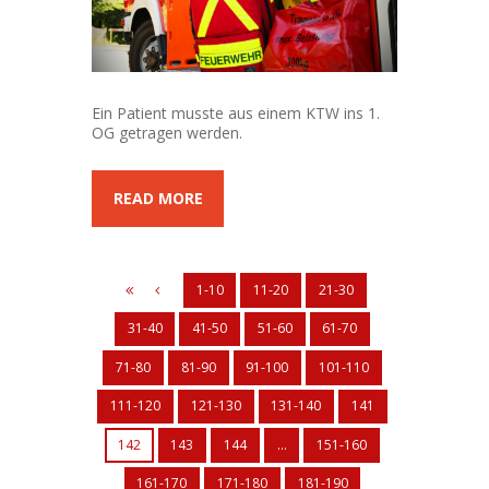
Ein Patient musste aus einem KTW ins 1.
OG getragen werden.
READ MORE
1-10
11-20
21-30
31-40
41-50
51-60
61-70
71-80
81-90
91-100
101-110
111-120
121-130
131-140
141
142
143
144
…
151-160
161-170
171-180
181-190