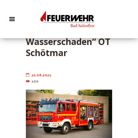
EB 542 „TH 1 –
Wasserschaden“ OT
Schötmar
22.08.2021
200