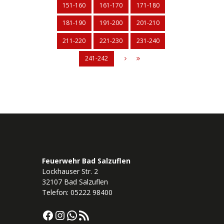
151-160
161-170
171-180
181-190
191-200
201-210
211-220
221-230
231-240
241-242
Feuerwehr Bad Salzuflen
Lockhauser Str. 2
32107 Bad Salzuflen
Telefon: 05222 98400
Facebook
Instagram
WhatsApp
RSS-Feed