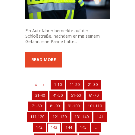
Ein Autofahrer bemerkte auf der
Schloßstraße, nachdem er mit seinem
Gefährt eine Panne hatte...
READ MORE
1-10
11-20
21-30
31-40
41-50
51-60
61-70
71-80
81-90
91-100
101-110
111-120
121-130
131-140
141
142
143
144
145
…