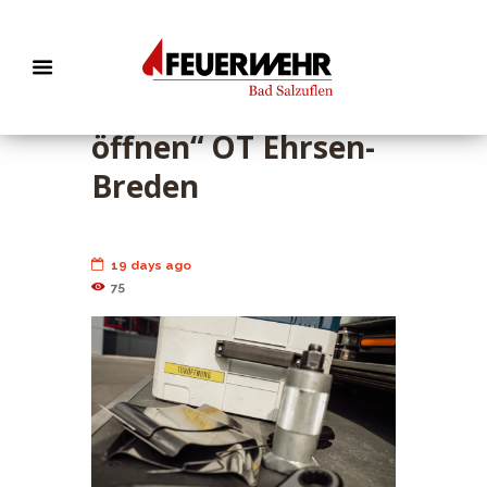
EB 458 „TH 1- Tür
öffnen“ OT Ehrsen-
Breden
19 days ago
75