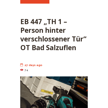
EB 447 „TH 1 –
Person hinter
verschlossener Tür“
OT Bad Salzuflen
27 days ago
74