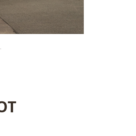
.
 OT