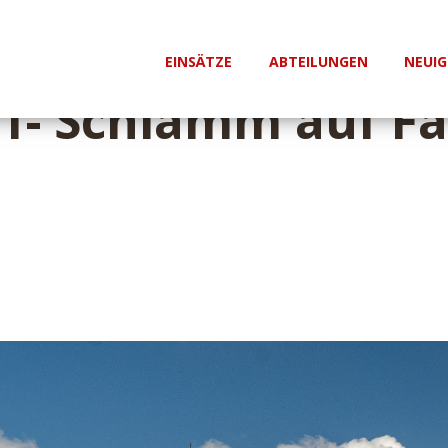
EINSÄTZE
ABTEILUNGEN
NEUIG
 1- Schlamm auf F