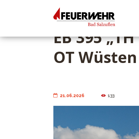
EB 395 „TH
OT Wüsten
21.06.2026
133