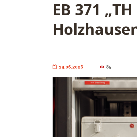
EB 371 „TH 
Holzhause
19.06.2026
85