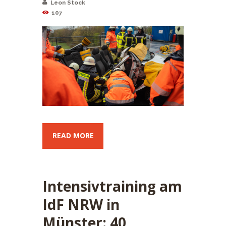
Leon Stock
107
READ MORE
Intensivtraining am
IdF NRW in
Münster: 40